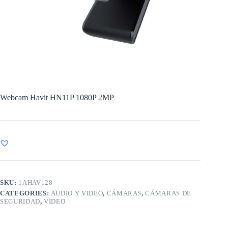
Webcam Havit HN11P 1080P 2MP
SKU:
1AHAV128
CATEGORIES:
AUDIO Y VIDEO
,
CÁMARAS
,
CÁMARAS DE
SEGURIDAD
,
VIDEO