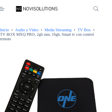
Saltar
al
contenido
Inicio
Audio y Video
Media Streaming
TV Box
TV BOX MXQ PRO, 2gb ram, 16gb, Smart tv con control
remoto