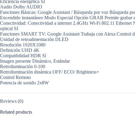
Eficiencia energética SI
Audio Dolby AUDIO
Funciones Básicas: Google Assistant / Búsqueda por voz Búsqueda por
Encendido instantáneo Modo Especial Opción GRAB Permite grabar
Conectividad: Conectividad a internet 2.4GHz Wi-Fi 802.11 Ethern
optical SI
Funciones SMART TV: Google Assistant Trabaja con Alexa Control de
Unidad de retroalimentación DLED
Resolución 1920X1080
Definición UHD 4K
Compatibilidad HDR Sí
Imagen presente Dinámico, Estándar
Retroiluminación 0-100
Retroiluminación dinámica OFF/ ECO/ Brightness+
Control Remoto
Potencia de sonido 2x8W
Reviews (0)
Related products